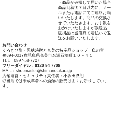
・商品が破損して届いた場合
商品到着後７日以内に、メー
ルまたは電話にてご連絡お願
いいたします。商品の交換さ
せていただきます。お手数を
おかけいたしますが誤送品、
破損品は当店宛て着払いで返
送をお願いいたします。
お問い合わせ
くろきび酢・黒糖焼酎と奄美の特産品ショップ 島の宝
〠894-0017鹿児島県奄美市名瀬石橋町１０－４１
TEL：0997-58-7707
フリーダイヤル：0120-94-7708
MAIL：
shopmaster@shimanotakara.jp
店舗運営・セキュリティ責任者：小坂田徹朗
◎当店では未成年者への酒類の販売は固くお断りしていま
す。