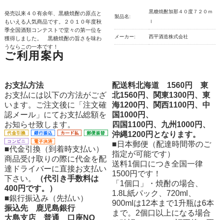
黒糖焼酎加那４０度７２０ｍ
発売以来４０有余年、黒糖焼酎の原点と
製品名:
もいえる人気商品です。２０１０年度秋
ｌ
季全国酒類コンテストで堂々の第一位を
メーカー:
西平酒造株式会社
獲得しました。 黒糖焼酎の旨さを味わ
うならこの一本です！
ご利用案内
お支払方法
配送料北海道 1560円 東
お支払には以下の方法がござ
北1560円、関東1300円、東
います。ご注文後に「注文確
海1200円、関西1100円、中
認メール」にてお支払総額を
国1000円、
お知らせ致します。
四国1100円、九州1000円、
沖縄1200円となります。
■日本郵便（配達時間帯のご
■代金引換（到着時支払い）
指定が可能です）
商品受け取りの際に代金を配
送料1個口につき全国一律
達ドライバーに直接お支払い
1500円です！
下さい。
（代引き手数料は
「1個口」・焼酎の場合、
400円です。）
1.8L紙パック、720ml、
■銀行振込み（先払い）
900mlは12本まで1升瓶は6本
振込先 鹿児島銀行
まで。2個口以上になる場合
大島支店 普通 口座NO