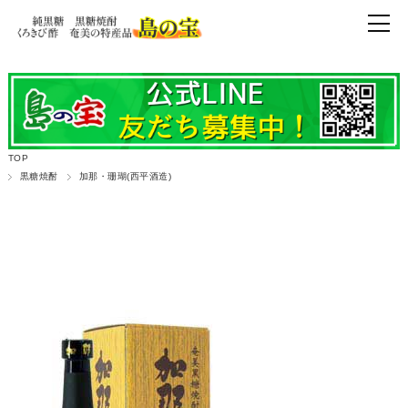
TOP
黒糖焼酎
加那・珊瑚(西平酒造)