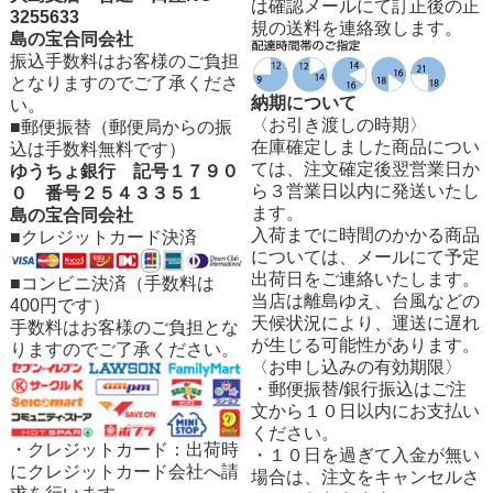
は確認メールにて訂正後の正
3255633
規の送料を連絡致します。
島の宝合同会社
振込手数料はお客様のご負担
となりますのでご了承くださ
納期について
い。
〈お引き渡しの時期〉
■郵便振替（郵便局からの振
在庫確定しました商品につい
込は手数料無料です）
ては、注文確定後翌営業日か
ゆうちょ銀行 記号１７９０
ら３営業日以内に発送いたし
０ 番号２５４３３５１
ます。
島の宝合同会社
入荷までに時間のかかる商品
■クレジットカード決済
については、メールにて予定
出荷日をご連絡いたします。
■コンビニ決済（手数料は
当店は離島ゆえ、台風などの
400
円です）
天候状況により、運送に遅れ
手数料はお客様のご負担とな
が生じる可能性があります。
りますのでご了承ください。
〈お申し込みの有効期限〉
・郵便振替/銀行振込はご注
文から１０日以内にお支払い
ください。
・クレジットカード：出荷時
・１０日を過ぎて入金が無い
にクレジットカード会社へ請
場合は、注文をキャンセルさ