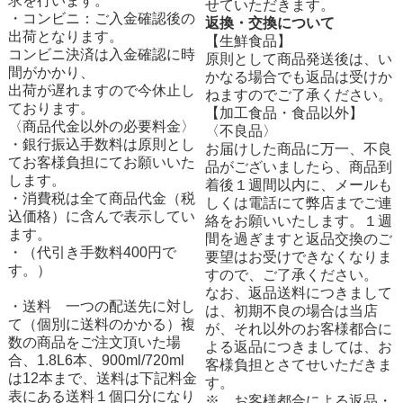
求を行います。
せていただきます。
・コンビニ：ご入金確認後の
返換・交換について
出荷となります。
【生鮮食品】
コンビニ決済は入金確認に時
原則として商品発送後は、い
間がかかり、
かなる場合でも返品は受けか
出荷が遅れますので今休止し
ねますのでご了承ください。
ております。
【加工食品・食品以外】
〈商品代金以外の必要料金〉
〈不良品〉
・銀行振込手数料は原則とし
お届けした商品に万一、不良
てお客様負担にてお願いいた
品がございましたら、商品到
します。
着後１週間以内に、メールも
・消費税は全て商品代金（税
しくは電話にて弊店までご連
込価格）に含んで表示してい
絡をお願いいたします。１週
ます。
間を過ぎますと返品交換のご
・（代引き手数料400円で
要望はお受けできなくなりま
す。）
すので、ご了承ください。
なお、返品送料につきまして
・送料 一つの配送先に対し
は、初期不良の場合は当店
て（個別に送料のかかる）複
が、それ以外のお客様都合に
数の商品をご注文頂いた場
よる返品につきましては、お
合、1.8L6本、900ml/720ml
客様負担とさてせいただきま
は12本まで、送料は下記料金
す。
表にある送料１個口分になり
※ お客様都合による返品・