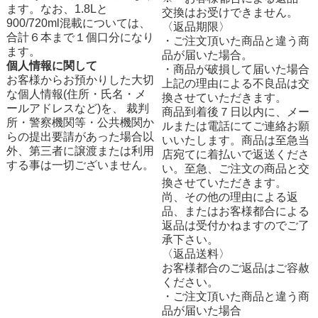
ます。なお、1.8Lと
交換はお受けできません。
900/720ml混載については、
〈返品期限〉
合計６本まで１個口分になり
・ご注文頂いた商品と違う商
ます。
品が届いた場合。
個人情報に関して
・商品が破損して届いた場合
お客様からお預かりした大切
上記の理由による不良品は交
な個人情報(住所・氏名・メ
換させていただきます。
ールアドレスなど)を、 裁判
商品到着後７日以内に、メー
所・警察機関等・公共機関か
ルまたは電話にてご連絡お願
らの提出要請があった場合以
いいたします。商品は至急当
外、第三者に譲渡または利用
店宛てに着払いで返送くださ
する事は一切ございません。
い。至急、ご注文の商品と交
換させていただきます。
尚、その他の理由による返
品、またはお客様都合による
返品は受付かねますのでご了
承下さい。
〈返品送料〉
お客様都合のご返品はご容赦
ください。
・ご注文頂いた商品と違う商
品が届いた場合